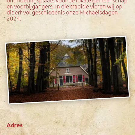
ontmoetingsplaats voor de lokale gemeenschap
en voorbijgangers. In die traditie vieren wij op
dit erf vol geschiedenis onze Michaelsdagen
2024.
Adres