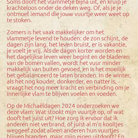
Soms dooft het vlammetje bijna uit, en kruip je
krachteloos onder de deken weg. Of, als je je
ontmoet iemand die jouw vuurtje weer weet op
te stoken.
Zomers is het vaak makkelijker om het
vlammetje levend te houden: de zon schijnt, de
dagen zijn lang, het leven bruist, er is vakantie,
je voelt je vrij. Als de dagen korter worden en
het dagelijkse leven weer begint en de bladeren
van de bomen vallen, wordt het vuur minder
makkelijk van buiten gevoed, en is het moeilijk
het gebalanceerd te laten branden. In de winter,
als het nog kouder, donkerder, en natter is,
vraagt het nog meer kracht en verbinding om je
innerlijke vlam te blijven voelen en voeden.
Op de Michaëldagen 2024 onderzoeken we
deze vlam: Wat stookt mijn vuurtje op, of wat
dooft het juist uit? Hoe zorg ik ervoor dat ik
anderen niet verbrand, of juist al m’n kooltjes
weggeef zodat alleen anderen hun vuurtjes
blijven branden, maar mijn eigen uitdooft? En